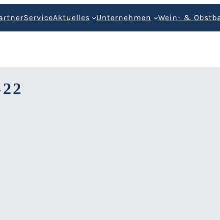
artner
Service
Aktuelles
Unternehmen
Wein- & Obstb
-22